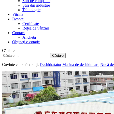
Știri de companie
Știri din industrie
Tehnologic
Vitrina
Despre
Certificate
Rețea de vânzări
Contact
Anchetă
Obțineți o cotație
Căutare
Căutare
Cuvinte cheie fierbinți:
Deshidratator
Masina de deshidratare
Nucă de