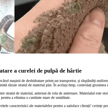
atare a curelei de pulpă de hârtie
rul mașinii de deshidratare printr-un transportor, și răspândiți uniform
mită răzuie stratul de material plat. În același timp, controlați grosimea
tre stratul de material, antrenat de rola de antrenare. Materialul este st
e pentru a elimina o cantitate mare de umiditate.
itele caracteristici ale materialelor pentru a satisface clienții’ cerințe p